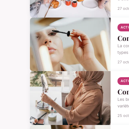
27 oc
ACT
Com
La co
types
27 oc
ACT
Com
Les b
variét
25 oc