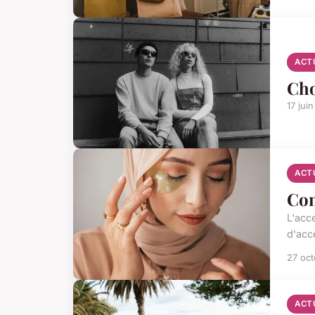
ACT
Cho
17 jui
ACT
Com
L'acc
d'acce
27 oc
ACT