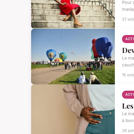
Pour u
maria
27 oc
ACT
Dev
Le ma
cauche
15 oct
ACT
Les
Le ma
à boni
26 jui