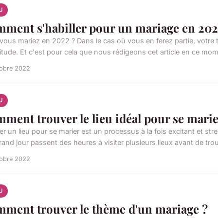
U
ment s'habiller pour un mariage en 202
vous mariez en 2022 ? Dans le cas où vous en ferez partie, votre
itude. Et c'est pour cela que nous rédigeons cet article en ce mome
tobre 2022
U
ment trouver le lieu idéal pour se marie
er un lieu pour se marier est un processus à la fois excitant et s
rand jour passent des heures à visiter plusieurs lieux avant de trouv
tobre 2022
U
ment trouver le thème d'un mariage ?