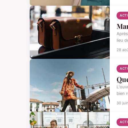
ACT
Mar
Après 
lieu 
28 ao
ACT
Que
L'ouv
bien r
30 jui
ACT