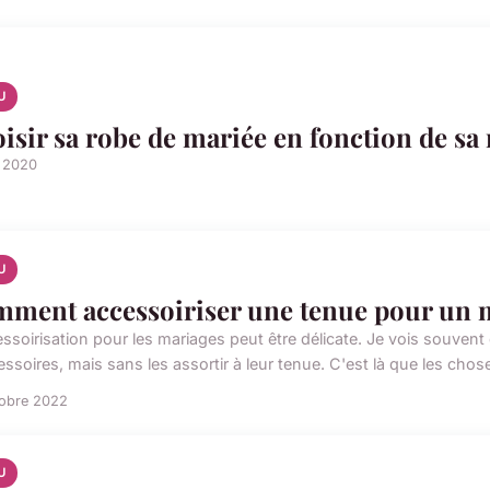
U
isir sa robe de mariée en fonction de s
n 2020
U
ment accessoiriser une tenue pour un 
essoirisation pour les mariages peut être délicate. Je vois souven
ssoires, mais sans les assortir à leur tenue. C'est là que les chose
tobre 2022
U