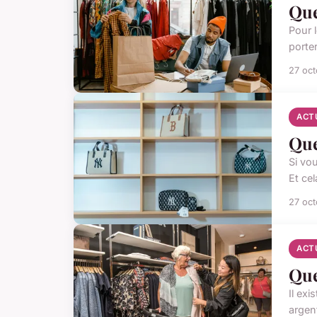
Que
Pour 
porte
27 oc
ACT
Que
Si vo
Et cel
27 oc
ACT
Que
Il exi
argent