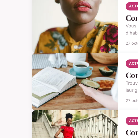
ACT
Com
Vous 
d'hab
27 oc
ACT
Com
Trouv
leur g
27 oc
ACT
Com