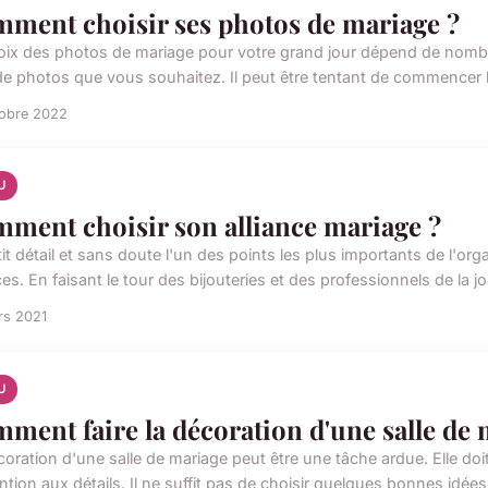
ment choisir ses photos de mariage ?
oix des photos de mariage pour votre grand jour dépend de nombreu
de photos que vous souhaitez. Il peut être tentant de commencer l
tobre 2022
U
ment choisir son alliance mariage ?
tit détail et sans doute l'un des points les plus importants de l'or
ces. En faisant le tour des bijouteries et des professionnels de la joai
rs 2021
U
ment faire la décoration d'une salle de 
coration d'une salle de mariage peut être une tâche ardue. Elle doi
ntion aux détails. Il ne suffit pas de choisir quelques bonnes idées 