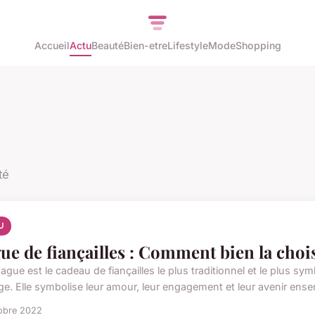
Accueil
Actu
Beauté
Bien-etre
Lifestyle
Mode
Shopping
té
U
ue de fiançailles : Comment bien la chois
ague est le cadeau de fiançailles le plus traditionnel et le plus 
ge. Elle symbolise leur amour, leur engagement et leur avenir ens
obre 2022