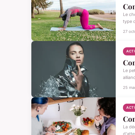
Com
Le ch
type 
27 oc
ACT
Com
Le pe
allian
25 ma
ACT
Com
La dé
d'atte