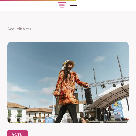
Accueil
›
Actu
ACTU