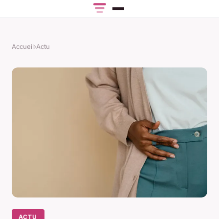
Accueil
›
Actu
ACTU