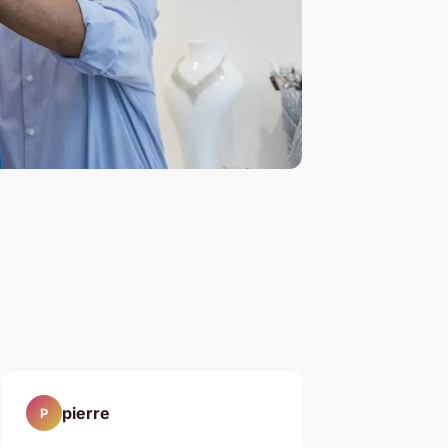
pierre
P