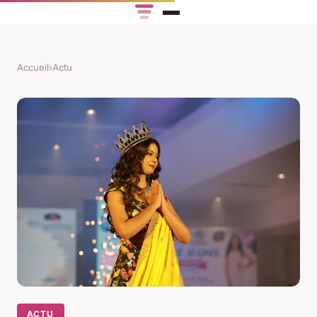
Accueil
›
Actu
ACTU