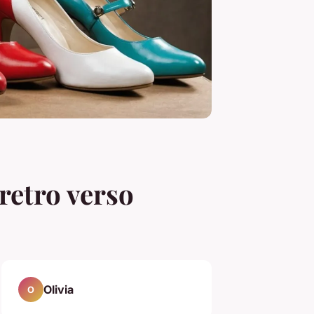
retro verso
Olivia
O