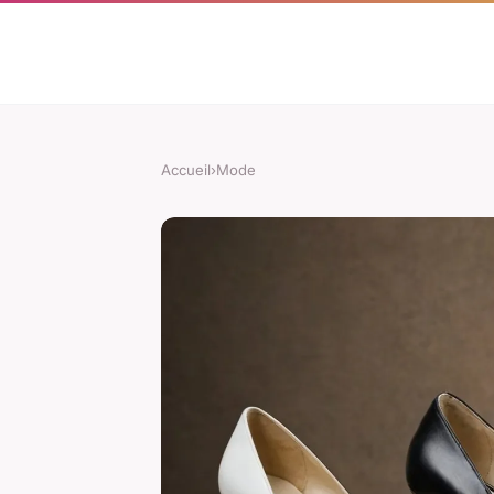
Accueil
›
Mode