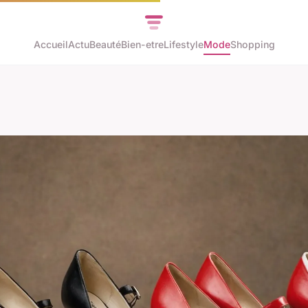
Accueil
Actu
Beauté
Bien-etre
Lifestyle
Mode
Shopping